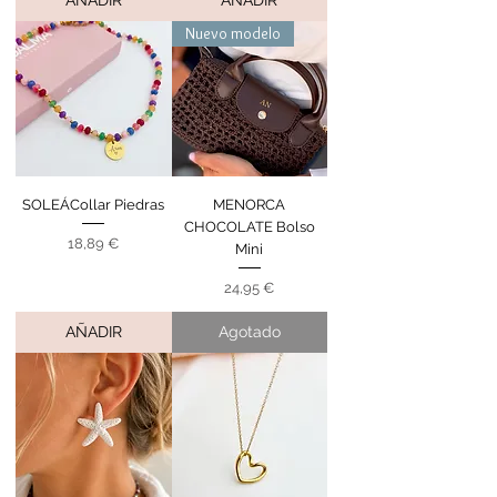
Nuevo modelo
SOLEÁCollar Piedras
MENORCA
CHOCOLATE Bolso
Precio
18,89 €
Mini
Precio
24,95 €
AÑADIR
Agotado