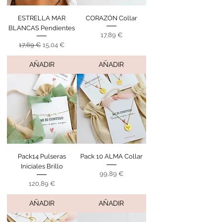
ESTRELLA MAR
CORAZÓN Collar
BLANCAS Pendientes
Precio
17,89 €
Precio
Precio de oferta
17,69 €
15,04 €
AÑADIR
AÑADIR
Pack14 Pulseras
Pack 10 ALMA Collar
Iniciales Brillo
Precio
99,89 €
Precio
120,89 €
AÑADIR
AÑADIR