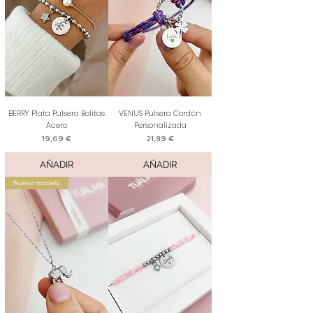
BERRY Plata Pulsera Bolitas
VENUS Pulsera Cordón
Acero
Personalizada
Precio
Precio
19,69 €
21,89 €
AÑADIR
AÑADIR
Nuevo modelo