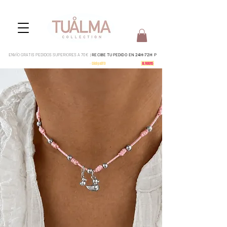
ENVÍO GRATIS PEDIDOS SUPERIORES A 70€ |
RECIBE TU PEDIDO EN
24H-72H
P
Pedidos del 4 al 15 serán enviados a partir del 17 de Agosto
-
CódigoDTO
-
15% en todo tu pedido:
ALMA015