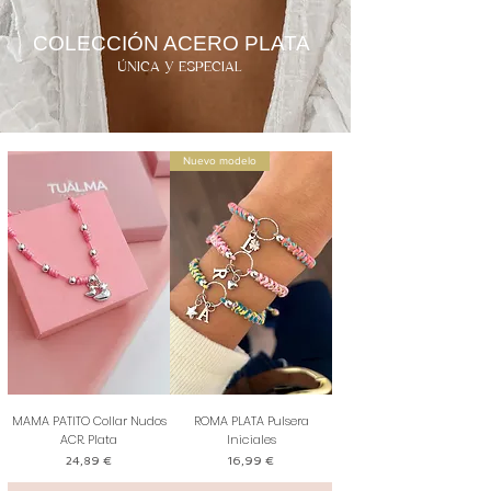
COLECCIÓN ACERO PLATA
​ÚNICA Y ESPECIAL
Nuevo modelo
MAMA PATITO Collar Nudos
ROMA PLATA Pulsera
ACR. Plata
Iniciales
Precio
Precio
24,89 €
16,99 €