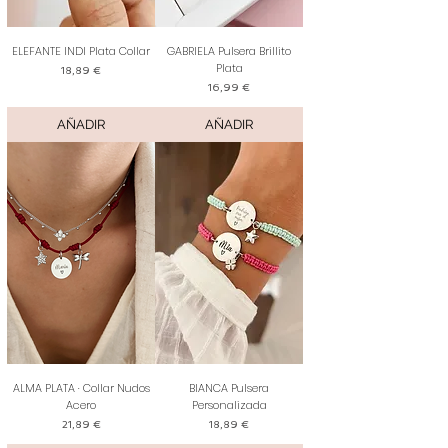
ELEFANTE INDI Plata Collar
GABRIELA Pulsera Brillito
Plata
Precio
18,89 €
Precio
16,99 €
AÑADIR
AÑADIR
ALMA PLATA · Collar Nudos
BIANCA Pulsera
Acero
Personalizada
Precio
Precio
21,89 €
18,89 €