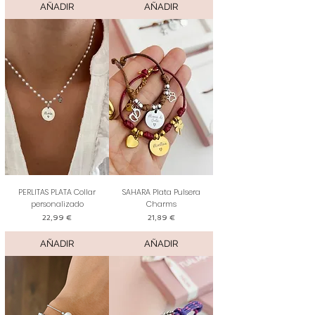
AÑADIR
AÑADIR
PERLITAS PLATA Collar
SAHARA Plata Pulsera
personalizado
Charms
Precio
Precio
22,99 €
21,89 €
AÑADIR
AÑADIR