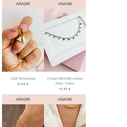
AÑADIR
AÑADIR
LOVE Pendientes
Choker ARCOIRIS colores
Plata · Collar
Precio
13,99 €
Precio
15,95 €
AÑADIR
AÑADIR