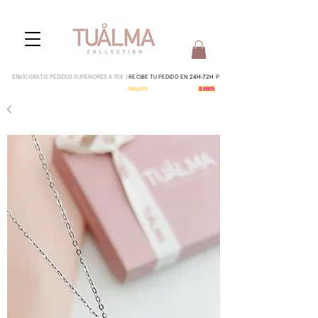
ENVÍO GRATIS PEDIDOS SUPERIORES A 70€ |
RECIBE TU PEDIDO EN
24H-72H
P
Pedidos del 4 al 15 serán enviados a partir del 17 de Agosto
-
CódigoDTO
-
15% en todo tu pedido:
ALMA015