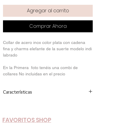
Agregar al carrito
Comprar Ahora
Collar de acero inox color plata con cadena
fina y charms elefante de la suerte modelo indi
labrado
En la Primera foto tenéis una combi de
collares No incluidas en el precio
Características
Medida: 39cm + extensor +6
Material: acero
FAVORITOS SHOP