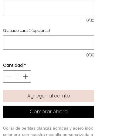
0/30
Grabado cara 2 (opcional)
0/30
Cantidad
*
Agregar al carrito
Comprar Ahora
Collar de perlitas blancas acrilicas y acero inox
color oro, con nuestra medalla personalizada a