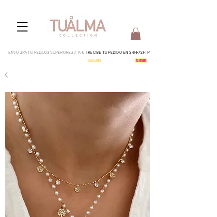
ENVÍO GRATIS PEDIDOS SUPERIORES A 70€ |
RECIBE TU PEDIDO EN
24H-72H
P
Pedidos del 4 al 15 serán enviados a partir del 17 de Agosto
-
CódigoDTO
-
15% en todo tu pedido:
ALMA015