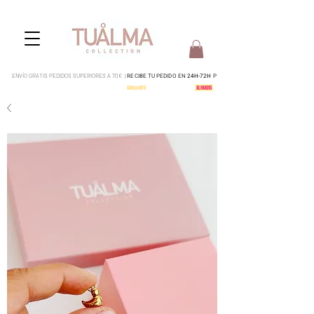
ENVÍO GRATIS PEDIDOS SUPERIORES A 70€ |
RECIBE TU PEDIDO EN
24H-72H
P
Pedidos del 4 al 15 serán enviados a partir del 17 de Agosto
-
CódigoDTO
-
15% en todo tu pedido:
ALMA015