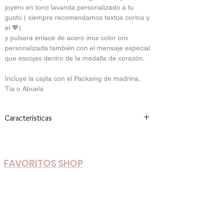
joyero en tono lavanda personalizado a tu
gusto ( siempre recomendamos textos cortos y
el 💖)
y pulsera enlace de acero inox color oro
personalizada también con el mensaje especial
que escojas dentro de la medalla de corazón.
Incluye la cajita con el Packaing de madrina,
Tía o Abuela
Características
Medidas Joyero: 9cm x 9cm Terciopelo
FAVORITOS SHOP
Nuevos Colores