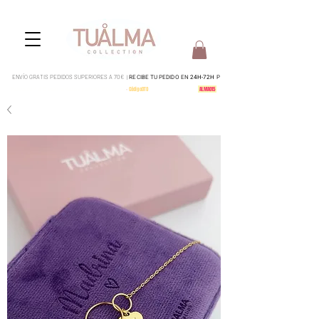
ENVÍO GRATIS PEDIDOS SUPERIORES A 70€ |
RECIBE TU PEDIDO EN
24H-72H
P
Pedidos del 4 al 15 serán enviados a partir del 17 de Agosto
-
CódigoDTO
-
15% en todo tu pedido:
ALMA015