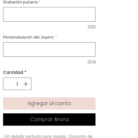
Grabación pulsera:
*
0/20
Personalización del Joyero:
*
0/18
Cantidad
*
Agregar al carrito
Comprar Ahora
·Un detalle perfecto para regalar, Conjunto de