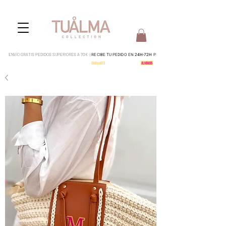
ENVÍO GRATIS PEDIDOS SUPERIORES A 70€ |
RECIBE TU PEDIDO EN
24H-72H
P
Pedidos del 4 al 15 serán enviados a partir del 17 de Agosto
-
CódigoDTO
-
15% en todo tu pedido:
ALMA015