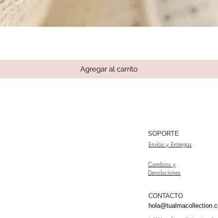
s
Vista rápida
Agregar al carrito
SOPORTE
Envíos y Entregas
A
Cambios y
Devoluciones
CONTACTO
hola@tualmacollection.