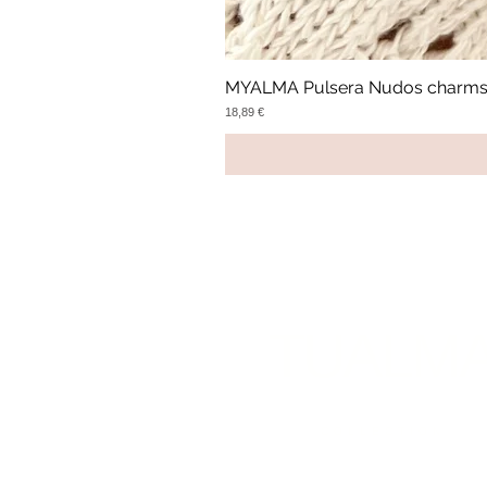
MYALMA Pulsera Nudos charm
Precio
18,89 €
TUALM
COLLECTION