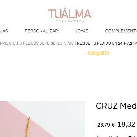
JAS
PERSONALIZAR
JOYAS
COMPLEMENT
RECIBE TU PEDIDO EN
24H-72H
NVÍO GRATIS PEDIDOS SUPERIORES A 70€ |
5 serán enviados a partir del 17 de Agosto
-
CódigoDTO
-
15% en todo
CRUZ Medal
Precio
18,32
 23,79 € 