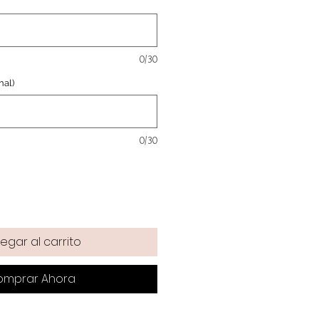
oferta
0/30
nal)
0/30
egar al carrito
omprar Ahora