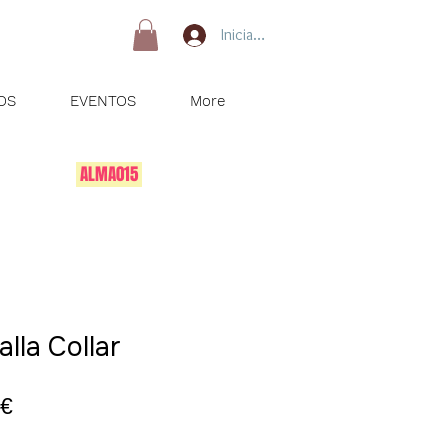
Iniciar sesión
OS
EVENTOS
More
P
 tu pedido:
ALMA015
la Collar
Precio
 €
de