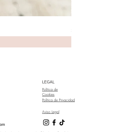
MYALMA Collar Nudos
Precio
23,99 €
LEGAL
Política de
Cookies
Política de Privacidad
Aviso Legal
com