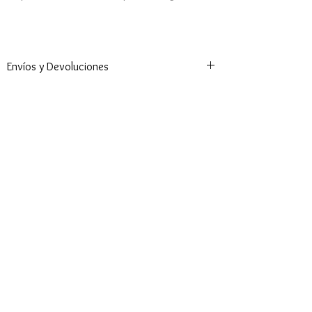
Envíos y Devoluciones
Este artículo personalizado NO tiene cambio o
devolución
FAVORITOS SHOP
Nuevos Colores