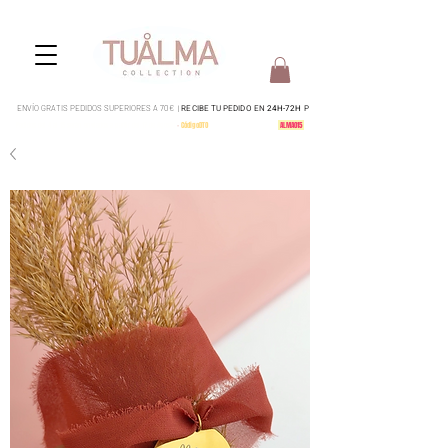
ENVÍO GRATIS PEDIDOS SUPERIORES A 70€ |
RECIBE TU PEDIDO EN
24H-72H
P
Pedidos del 4 al 15 serán enviados a partir del 17 de Agosto
-
CódigoDTO
-
15% en todo tu pedido:
ALMA015