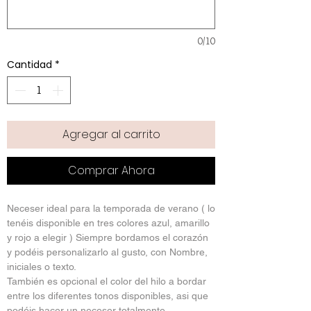
0/10
Cantidad
*
Agregar al carrito
Comprar Ahora
Neceser ideal para la temporada de verano ( lo
tenéis disponible en tres colores azul, amarillo
y rojo a elegir ) Siempre bordamos el corazón
y podéis personalizarlo al gusto, con Nombre,
iniciales o texto.
También es opcional el color del hilo a bordar
entre los diferentes tonos disponibles, asi que
podéis hacer un neceser totalmente