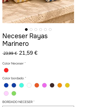
Neceser Rayas
Marinero
Precio
Precio
21,59 €
 23,99 € 
de
Color Neceser
*
oferta
Color bordado:
*
BORDADO NECESER
*