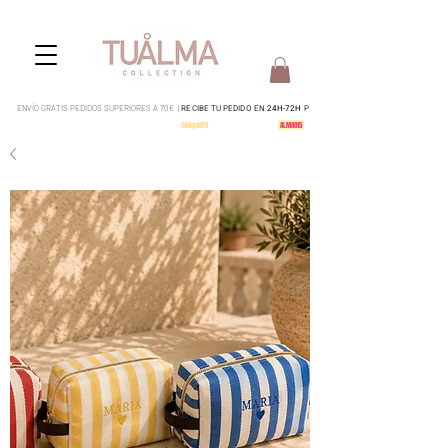
ENVÍO GRATIS PEDIDOS SUPERIORES A 70€ |
RECIBE TU PEDIDO EN
24H-72H
P
Pedidos del 4 al 15 serán enviados a partir del 17 de Agosto
-
CódigoDTO
-
15% en todo tu pedido:
ALMA015