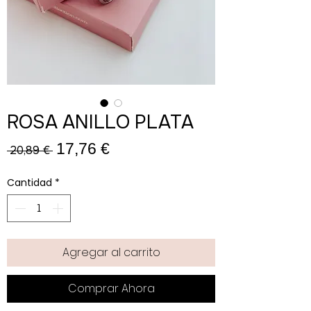
ROSA ANILLO PLATA
Precio
Precio
17,76 €
 20,89 € 
de
Cantidad
*
oferta
Agregar al carrito
Comprar Ahora