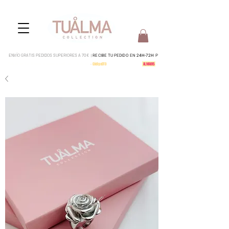
ENVÍO GRATIS PEDIDOS SUPERIORES A 70€ |
RECIBE TU PEDIDO EN
24H-72H
P
Pedidos del 4 al 15 serán enviados a partir del 17 de Agosto
-
CódigoDTO
-
15% en todo tu pedido:
ALMA015