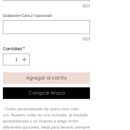
0/23
Grabación Cara 2: (opcional)
0/23
Cantidad
*
Agregar al carrito
Comprar Ahora
· Collar personalizado de acero inox color
oro. Nuestro collar es una monada, la medalla
personalizada y un charms a elegir entre
diferentes opciones, ideal para llevarlo siempre