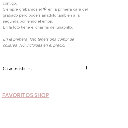
contigo.
Siempre grabamos el 💖 en la primera cara del
grabado pero podéis añadirlo también a la
segunda poniendo el emoji.
En la foto tiene el charms de lunabrillo.
En la primera foto tenéis una combi de
collares NO incluidas en el precio.
Características:
Medida: 38cm con extensor, Medalla de 1,4
FAVORITOS SHOP
Nuevos Colores